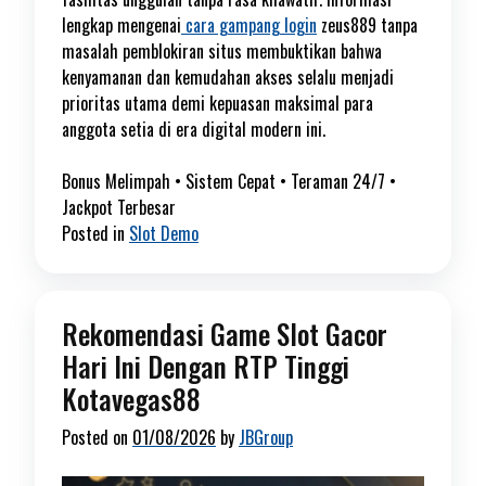
lengkap mengenai
cara gampang login
zeus889 tanpa
masalah pemblokiran situs membuktikan bahwa
kenyamanan dan kemudahan akses selalu menjadi
prioritas utama demi kepuasan maksimal para
anggota setia di era digital modern ini.
Bonus Melimpah • Sistem Cepat • Teraman 24/7 •
Jackpot Terbesar
Posted in
Slot Demo
Rekomendasi Game Slot Gacor
Hari Ini Dengan RTP Tinggi
Kotavegas88
Posted on
01/08/2026
by
JBGroup