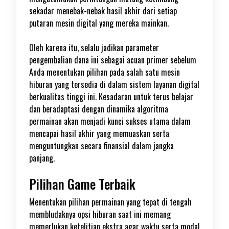
sekadar menebak-nebak hasil akhir dari setiap
putaran mesin digital yang mereka mainkan.
Oleh karena itu, selalu jadikan parameter
pengembalian dana ini sebagai acuan primer sebelum
Anda menentukan pilihan pada salah satu mesin
hiburan yang tersedia di dalam sistem layanan digital
berkualitas tinggi ini. Kesadaran untuk terus belajar
dan beradaptasi dengan dinamika algoritma
permainan akan menjadi kunci sukses utama dalam
mencapai hasil akhir yang memuaskan serta
menguntungkan secara finansial dalam jangka
panjang.
Pilihan Game Terbaik
Menentukan pilihan permainan yang tepat di tengah
membludaknya opsi hiburan saat ini memang
memerlukan ketelitian ekstra agar waktu serta modal