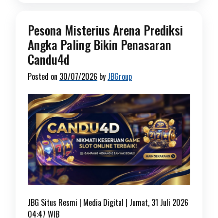
Pesona Misterius Arena Prediksi
Angka Paling Bikin Penasaran
Candu4d
Posted on
30/07/2026
by
JBGroup
JBG Situs Resmi
|
Media Digital
| Jumat, 31 Juli 2026
04:47 WIB