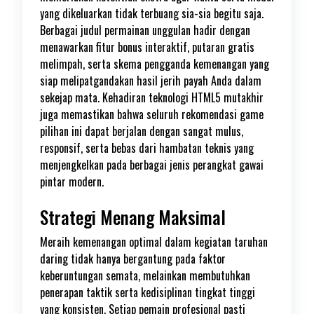
yang dikeluarkan tidak terbuang sia-sia begitu saja.
Berbagai judul permainan unggulan hadir dengan
menawarkan fitur bonus interaktif, putaran gratis
melimpah, serta skema pengganda kemenangan yang
siap melipatgandakan hasil jerih payah Anda dalam
sekejap mata. Kehadiran teknologi HTML5 mutakhir
juga memastikan bahwa seluruh rekomendasi game
pilihan ini dapat berjalan dengan sangat mulus,
responsif, serta bebas dari hambatan teknis yang
menjengkelkan pada berbagai jenis perangkat gawai
pintar modern.
Strategi Menang Maksimal
Meraih kemenangan optimal dalam kegiatan taruhan
daring tidak hanya bergantung pada faktor
keberuntungan semata, melainkan membutuhkan
penerapan taktik serta kedisiplinan tingkat tinggi
yang konsisten. Setiap pemain profesional pasti