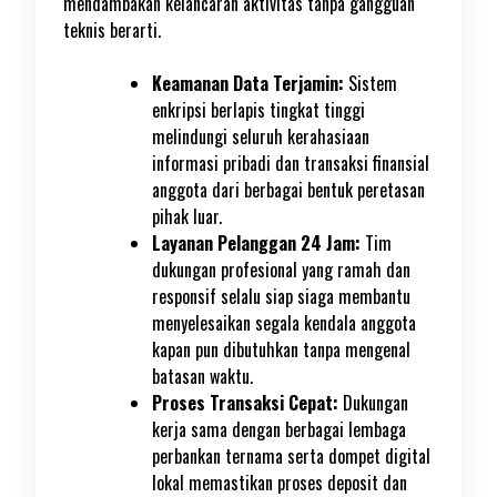
mendambakan kelancaran aktivitas tanpa gangguan
teknis berarti.
Keamanan Data Terjamin:
Sistem
enkripsi berlapis tingkat tinggi
melindungi seluruh kerahasiaan
informasi pribadi dan transaksi finansial
anggota dari berbagai bentuk peretasan
pihak luar.
Layanan Pelanggan 24 Jam:
Tim
dukungan profesional yang ramah dan
responsif selalu siap siaga membantu
menyelesaikan segala kendala anggota
kapan pun dibutuhkan tanpa mengenal
batasan waktu.
Proses Transaksi Cepat:
Dukungan
kerja sama dengan berbagai lembaga
perbankan ternama serta dompet digital
lokal memastikan proses deposit dan