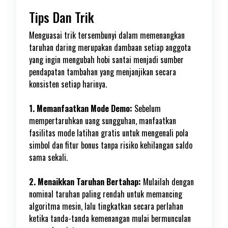
Tips Dan Trik
Menguasai trik tersembunyi dalam memenangkan
taruhan daring merupakan dambaan setiap anggota
yang ingin mengubah hobi santai menjadi sumber
pendapatan tambahan yang menjanjikan secara
konsisten setiap harinya.
1. Memanfaatkan Mode Demo:
Sebelum
mempertaruhkan uang sungguhan, manfaatkan
fasilitas mode latihan gratis untuk mengenali pola
simbol dan fitur bonus tanpa risiko kehilangan saldo
sama sekali.
2. Menaikkan Taruhan Bertahap:
Mulailah dengan
nominal taruhan paling rendah untuk memancing
algoritma mesin, lalu tingkatkan secara perlahan
ketika tanda-tanda kemenangan mulai bermunculan