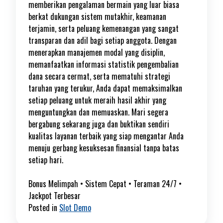
memberikan pengalaman bermain yang luar biasa
berkat dukungan sistem mutakhir, keamanan
terjamin, serta peluang kemenangan yang sangat
transparan dan adil bagi setiap anggota. Dengan
menerapkan manajemen modal yang disiplin,
memanfaatkan informasi statistik pengembalian
dana secara cermat, serta mematuhi strategi
taruhan yang terukur, Anda dapat memaksimalkan
setiap peluang untuk meraih hasil akhir yang
menguntungkan dan memuaskan. Mari segera
bergabung sekarang juga dan buktikan sendiri
kualitas layanan terbaik yang siap mengantar Anda
menuju gerbang kesuksesan finansial tanpa batas
setiap hari.
Bonus Melimpah • Sistem Cepat • Teraman 24/7 •
Jackpot Terbesar
Posted in
Slot Demo