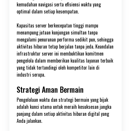
kemudahan navigasi serta efisiensi waktu yang
optimal dalam setiap kesempatan.
Kapasitas server berkecepatan tinggi mampu
menampung jutaan kunjungan simultan tanpa
mengalami penurunan performa sedikit pun, sehingga
aktivitas hiburan tetap berjalan tanpa jeda. Keandalan
infrastruktur server ini membuktikan komitmen
pengelola dalam memberikan kualitas layanan terbaik
yang tidak tertandingi oleh kompetitor lain di
industri serupa.
Strategi Aman Bermain
Pengelolaan waktu dan strategi bermain yang bijak
adalah kunci utama untuk meraih kesuksesan jangka
panjang dalam setiap aktivitas hiburan digital yang
Anda jalankan.