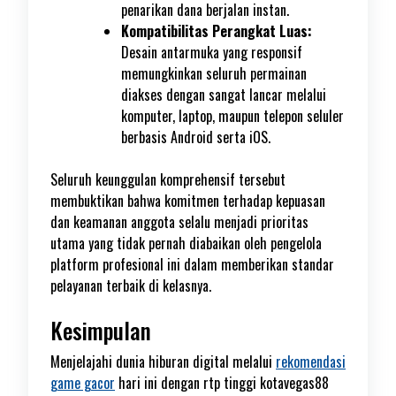
penarikan dana berjalan instan.
Kompatibilitas Perangkat Luas:
Desain antarmuka yang responsif
memungkinkan seluruh permainan
diakses dengan sangat lancar melalui
komputer, laptop, maupun telepon seluler
berbasis Android serta iOS.
Seluruh keunggulan komprehensif tersebut
membuktikan bahwa komitmen terhadap kepuasan
dan keamanan anggota selalu menjadi prioritas
utama yang tidak pernah diabaikan oleh pengelola
platform profesional ini dalam memberikan standar
pelayanan terbaik di kelasnya.
Kesimpulan
Menjelajahi dunia hiburan digital melalui
rekomendasi
game gacor
hari ini dengan rtp tinggi kotavegas88