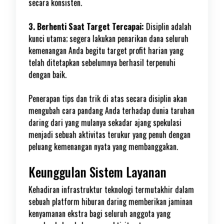
secara konsisten.
3. Berhenti Saat Target Tercapai:
Disiplin adalah
kunci utama; segera lakukan penarikan dana seluruh
kemenangan Anda begitu target profit harian yang
telah ditetapkan sebelumnya berhasil terpenuhi
dengan baik.
Penerapan tips dan trik di atas secara disiplin akan
mengubah cara pandang Anda terhadap dunia taruhan
daring dari yang mulanya sekadar ajang spekulasi
menjadi sebuah aktivitas terukur yang penuh dengan
peluang kemenangan nyata yang membanggakan.
Keunggulan Sistem Layanan
Kehadiran infrastruktur teknologi termutakhir dalam
sebuah platform hiburan daring memberikan jaminan
kenyamanan ekstra bagi seluruh anggota yang