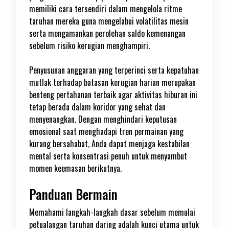
memiliki cara tersendiri dalam mengelola ritme
taruhan mereka guna mengelabui volatilitas mesin
serta mengamankan perolehan saldo kemenangan
sebelum risiko kerugian menghampiri.
Penyusunan anggaran yang terperinci serta kepatuhan
mutlak terhadap batasan kerugian harian merupakan
benteng pertahanan terbaik agar aktivitas hiburan ini
tetap berada dalam koridor yang sehat dan
menyenangkan. Dengan menghindari keputusan
emosional saat menghadapi tren permainan yang
kurang bersahabat, Anda dapat menjaga kestabilan
mental serta konsentrasi penuh untuk menyambut
momen keemasan berikutnya.
Panduan Bermain
Memahami langkah-langkah dasar sebelum memulai
petualangan taruhan daring adalah kunci utama untuk