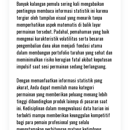
Banyak kalangan pemula sering kali mengabaikan
pentingnya membaca informasi statistik ini karena
tergiur oleh tampilan visual yang menarik tanpa
memperhatikan aspek matematis di balik layar
permainan tersebut. Padahal, pemahaman yang baik
mengenai karakteristik volatilitas serta besaran
pengembalian dana akan menjadi fondasi utama
dalam membangun portofolio taruhan yang sehat dan
meminimalkan risiko kerugian fatal akibat keputusan
impulsif saat sesi permainan sedang berlangsung.
Dengan memanfaatkan informasi statistik yang
akurat, Anda dapat memilah mana kategori
permainan yang memberikan peluang menang lebih
tinggi dibandingkan produk lainnya di pasaran saat
ini. Kedisiplinan dalam mengevaluasi data harian ini
terbukti mampu memberikan keunggulan kompetitif
bagi para pemain profesional yang selalu
mengutamakan perhitungan matang ketimbang