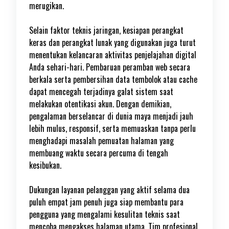
merugikan.
Selain faktor teknis jaringan, kesiapan perangkat
keras dan perangkat lunak yang digunakan juga turut
menentukan kelancaran aktivitas penjelajahan digital
Anda sehari-hari. Pembaruan peramban web secara
berkala serta pembersihan data tembolok atau cache
dapat mencegah terjadinya galat sistem saat
melakukan otentikasi akun. Dengan demikian,
pengalaman berselancar di dunia maya menjadi jauh
lebih mulus, responsif, serta memuaskan tanpa perlu
menghadapi masalah pemuatan halaman yang
membuang waktu secara percuma di tengah
kesibukan.
Dukungan layanan pelanggan yang aktif selama dua
puluh empat jam penuh juga siap membantu para
pengguna yang mengalami kesulitan teknis saat
mencoba mengakses halaman utama. Tim profesional