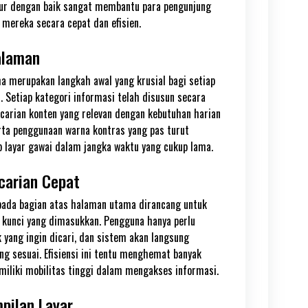
ur dengan baik sangat membantu para pengunjung
mereka secara cepat dan efisien.
alaman
 merupakan langkah awal yang krusial bagi setiap
. Setiap kategori informasi telah disusun secara
arian konten yang relevan dengan kebutuhan harian
rta penggunaan warna kontras yang pas turut
 layar gawai dalam jangka waktu yang cukup lama.
carian Cepat
pada bagian atas halaman utama dirancang untuk
a kunci yang dimasukkan. Pengguna hanya perlu
 yang ingin dicari, dan sistem akan langsung
g sesuai. Efisiensi ini tentu menghemat banyak
iliki mobilitas tinggi dalam mengakses informasi.
pilan Layar