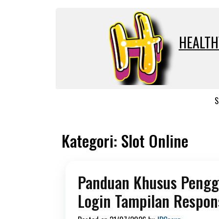
Skip
to
content
HEALTH
S
Kategori:
Slot Online
Panduan Khusus Pengg
Login Tampilan Respon