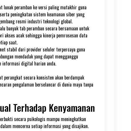
t lunak peramban ke versi paling mutakhir guna
serta peningkatan sistem keamanan siber yang
embang resmi industri teknologi global.
alu banyak tab peramban secara bersamaan untuk
 akses acak sehingga kinerja pemrosesan data
tiap saat.
et stabil dari provider seluler terpercaya guna
mbungan mendadak yang dapat mengganggu
 informasi digital harian anda.
t perangkat secara konsisten akan berdampak
ncaran pengalaman berselancar di dunia maya tanpa
sual Terhadap Kenyamanan
 terbukti secara psikologis mampu meningkatkan
dalam mencerna setiap informasi yang disajikan.