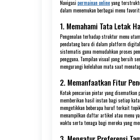
Navigasi
permainan online
yang terstrukt
dalam menemukan berbagai menu favorit 
1. Memahami Tata Letak H
Pengenalan terhadap struktur menu utama
pendatang baru di dalam platform digital
sistematis guna memudahkan proses penc
pengguna. Tampilan visual yang bersih se
mengurangi kelelahan mata saat menatap
2. Memanfaatkan Fitur Pen
Kotak pencarian pintar yang disematkan 
memberikan hasil instan bagi setiap kat
mengetikkan beberapa huruf terkait topik
menampilkan daftar artikel atau menu yan
waktu serta tenaga bagi mereka yang mem
3. Mengatur Preferensi Tam