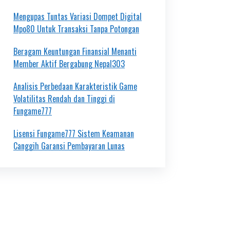
Mengupas Tuntas Variasi Dompet Digital
Mpo80 Untuk Transaksi Tanpa Potongan
Beragam Keuntungan Finansial Menanti
Member Aktif Bergabung Nepal303
Analisis Perbedaan Karakteristik Game
Volatilitas Rendah dan Tinggi di
Fungame777
Lisensi Fungame777 Sistem Keamanan
Canggih Garansi Pembayaran Lunas