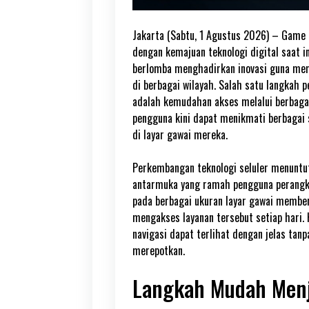
Jakarta (Sabtu, 1 Agustus 2026) – Game
dengan kemajuan teknologi digital saat i
berlomba menghadirkan inovasi guna mem
di berbagai wilayah. Salah satu langkah p
adalah kemudahan akses melalui berbagai
pengguna kini dapat menikmati berbagai 
di layar gawai mereka.
Perkembangan teknologi seluler menuntu
antarmuka yang ramah pengguna perangka
pada berbagai ukuran layar gawai member
mengakses layanan tersebut setiap hari. 
navigasi dapat terlihat dengan jelas ta
merepotkan.
Langkah Mudah Menj