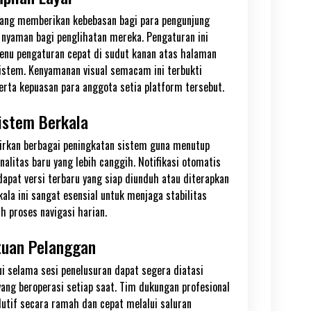
rang memberikan kebebasan bagi para pengunjung
 nyaman bagi penglihatan mereka. Pengaturan ini
enu pengaturan cepat di sudut kanan atas halaman
istem. Kenyamanan visual semacam ini terbukti
rta kepuasan para anggota setia platform tersebut.
istem Berkala
rkan berbagai peningkatan sistem guna menutup
litas baru yang lebih canggih. Notifikasi otomatis
dapat versi terbaru yang siap diunduh atau diterapkan
ala ini sangat esensial untuk menjaga stabilitas
h proses navigasi harian.
tuan Pelanggan
i selama sesi penelusuran dapat segera diatasi
yang beroperasi setiap saat. Tim dukungan profesional
lutif secara ramah dan cepat melalui saluran